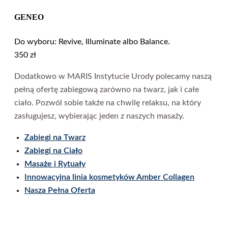
GENEO
Do wyboru: Revive, Illuminate albo Balance.
350 zł
Dodatkowo w MARIS Instytucie Urody polecamy naszą
pełną ofertę zabiegową zarówno na twarz, jak i całe
ciało. Pozwól sobie także na chwilę relaksu, na który
zasługujesz, wybierając jeden z naszych masaży.
Zabiegi na Twarz
Zabiegi na Cia
ł
o
Masa
ż
e i Rytua
ł
y
Innowacyjna linia kosmetyków Amber Collagen
Nasza Pełna Oferta