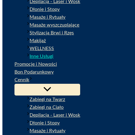
Depilacja - Laser i Wosk
Dłonie i Stopy
Masaże i Rytuały
Masaże wyszczuplające
Stylizacja Brwi i Rzęs
Makijaż
WELLNESS
Inne Usługi
Promocje i Nowości
Bon Podarunkowy
Cennik
Zabiegi na Twarz
Zabiegi na Ciało
Depilacja - Laser i Wosk
Dłonie i Stopy
Masaże i Rytuały