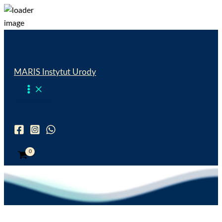
Przejdź
do
treści
MARIS Instytut Urody
Wyszukiwanie