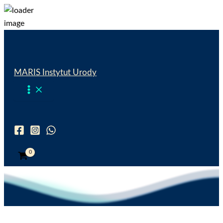
Przejdź
do
treści
MARIS Instytut Urody
Wyszukiwanie