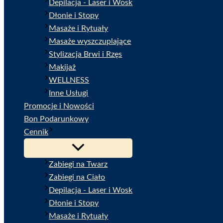
Depilacja - Laser i Wosk
Dłonie i Stopy
Masaże i Rytuały
Masaże wyszczuplające
Stylizacja Brwi i Rzęs
Makijaż
WELLNESS
Inne Usługi
Promocje i Nowości
Bon Podarunkowy
Cennik
Zabiegi na Twarz
Zabiegi na Ciało
Depilacja - Laser i Wosk
Dłonie i Stopy
Masaże i Rytuały